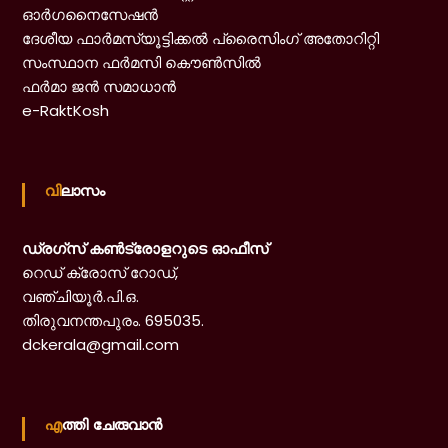
o
ഓർഗനൈസേഷൻ
ദേശീയ ഫാർമസ്യൂട്ടിക്കൽ പ്രൈസിംഗ് അതോറിറ്റി
സംസ്ഥാന ഫർമസി കൌൺസിൽ
n
ഫർമാ ജൻ സമാധാൻ
e-RaktKosh
t
വിലാസം
r
ഡ്രഗ്‌സ് കൺട്രോളറുടെ ഓഫീസ്
o
റെഡ് ക്രോസ് റോഡ്,
വഞ്ചിയൂർ.പി.ഒ.
തിരുവനന്തപുരം. 695035.
l
dckerala@gmail.com
D
എത്തി ചേരുവാൻ