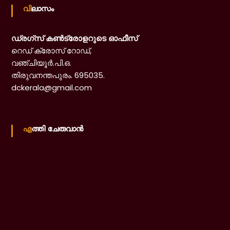
വിലാസം
ഡ്രഗ്‌സ് കൺട്രോളറുടെ ഓഫീസ്
റെഡ് ക്രോസ് റോഡ്,
വഞ്ചിയൂർ.പി.ഒ.
തിരുവനന്തപുരം. 695035.
dckerala@gmail.com
എത്തി ചേരുവാൻ