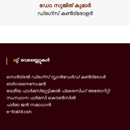
ഡോ. സുജിത് കുമാർ
ഡ്രഗ്സ് കൺട്രോളർ
മറ്റ് വെബ്സൈറ്റുകൾ
സെൻട്രൽ ഡ്രഗ്‌സ് സ്റ്റാൻഡേർഡ് കൺട്രോൾ
ഓർഗനൈസേഷൻ
ദേശീയ ഫാർമസ്യൂട്ടിക്കൽ പ്രൈസിംഗ് അതോറിറ്റി
സംസ്ഥാന ഫർമസി കൌൺസിൽ
ഫർമാ ജൻ സമാധാൻ
e-RaktKosh