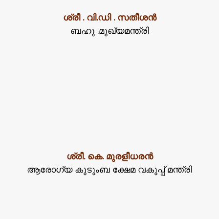
ശ്രീ . വി.ഡി . സതീശൻ
ബഹു .മുഖ്യമന്ത്രി
ശ്രീ. കെ. മുരളീധരൻ
ആരോഗ്യ കുടുംബ ക്ഷേമ വകുപ്പ് മന്ത്രി