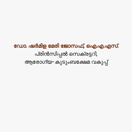
ഡോ. ഷർമിള മേരി ജോസഫ്, ഐ.എ.എസ്.
പ്രിൻസിപ്പൽ സെക്രട്ടറി,
ആരോഗ്യ-കുടുംബക്ഷേമ വകുപ്പ്