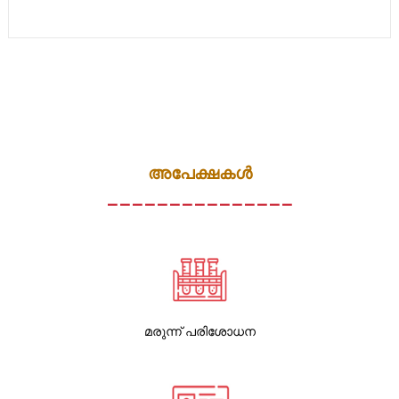
അപേക്ഷകൾ
_______________
മരുന്ന് പരിശോധന