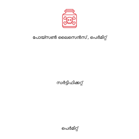
പോയ്സൺ ലൈസെൻസ് , പെർമിറ്റ്
സർട്ടിഫിക്കറ്റ്
പെർമിറ്റ്‌