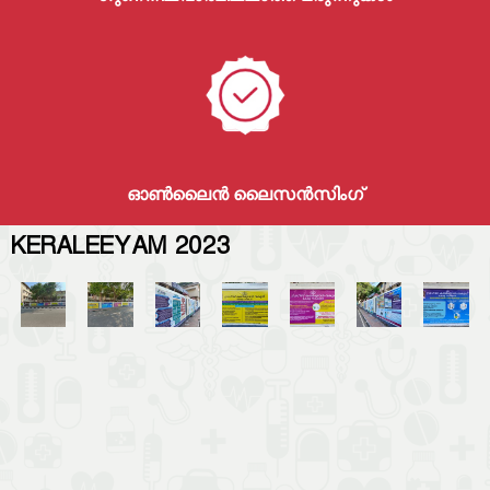
e
p
a
ഓൺലൈൻ ലൈസൻസിംഗ്
r
KERALEEYAM 2023
t
m
e