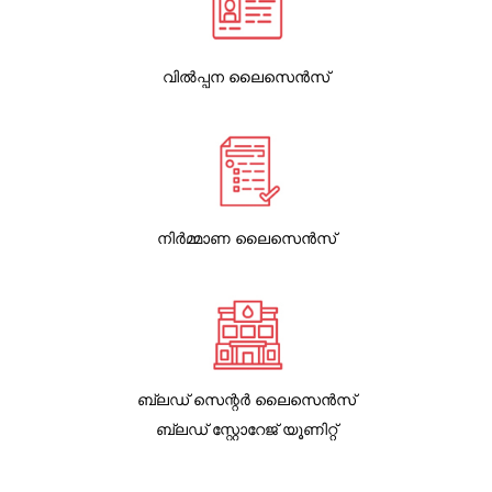
വിൽപ്പന ലൈസെൻസ്
നിർമ്മാണ ലൈസെൻസ്
ബ്ലഡ് സെന്റർ ലൈസെൻസ്
ബ്ലഡ് സ്റ്റോറേജ് യൂണിറ്റ്