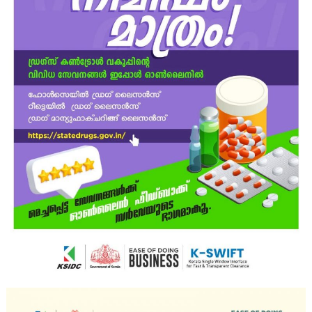
o
n
t
r
o
l
D