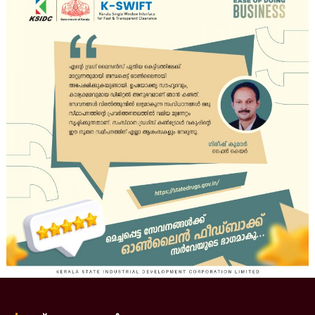
e
p
a
r
t
m
e