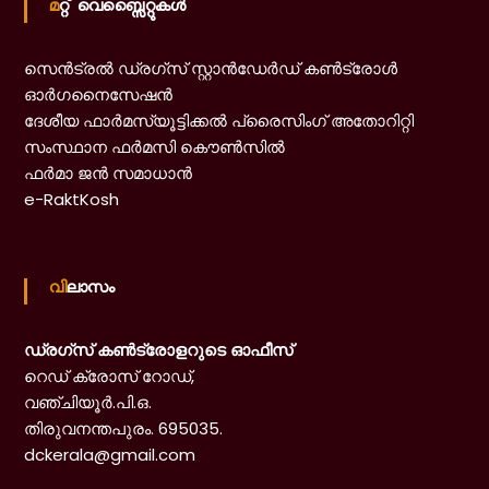
മറ്റ് വെബ്സൈറ്റുകൾ
n
സെൻട്രൽ ഡ്രഗ്‌സ് സ്റ്റാൻഡേർഡ് കൺട്രോൾ
ഓർഗനൈസേഷൻ
t
ദേശീയ ഫാർമസ്യൂട്ടിക്കൽ പ്രൈസിംഗ് അതോറിറ്റി
സംസ്ഥാന ഫർമസി കൌൺസിൽ
ഫർമാ ജൻ സമാധാൻ
e-RaktKosh
വിലാസം
ഡ്രഗ്‌സ് കൺട്രോളറുടെ ഓഫീസ്
റെഡ് ക്രോസ് റോഡ്,
വഞ്ചിയൂർ.പി.ഒ.
തിരുവനന്തപുരം. 695035.
dckerala@gmail.com